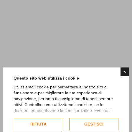
×
Questo sito web utilizza i cookie
Utilizziamo i cookie per permettere al nostro sito di
funzionare e per migliorare la tua esperienza di
navigazione, pertanto ti consigliamo di tenerli sempre
attivi. Controlla come utilizziamo i cookie e, se lo
desideri, personalizzane la configurazione. Eventuali
cookie di profilazione o commerciali verranno utilizzati
esclusivamente previa acquisizione del consenso
RIFIUTA
GESTISCI
dell'utente.