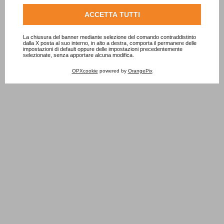
Consulta l'informativa cookie completa.
ACCETTA TUTTI
La chiusura del banner mediante selezione del comando contraddistinto
dalla X posta al suo interno, in alto a destra, comporta il permanere delle
impostazioni di default oppure delle impostazioni precedentemente
selezionate, senza apportare alcuna modifica.
OPXcookie
powered by
OrangePix