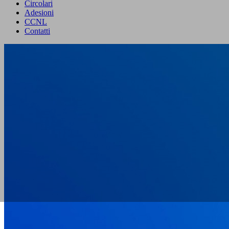
Circolari
Adesioni
CCNL
Contatti